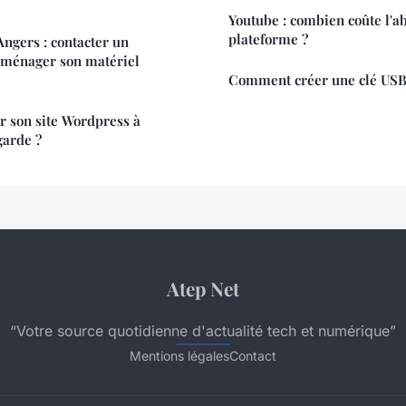
Youtube : combien coûte l'a
plateforme ?
gers : contacter un
éménager son matériel
Comment créer une clé USB
 son site Wordpress à
garde ?
Atep Net
“Votre source quotidienne d'actualité tech et numérique”
Mentions légales
Contact