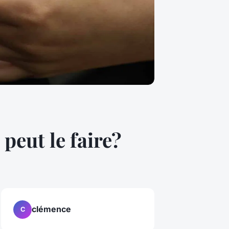
peut le faire?
clémence
C